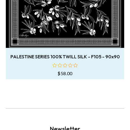
PALESTINE SERIES 100% TWILL SILK - F105 - 90x90
$
58.00
oy
aldı
Newsletter