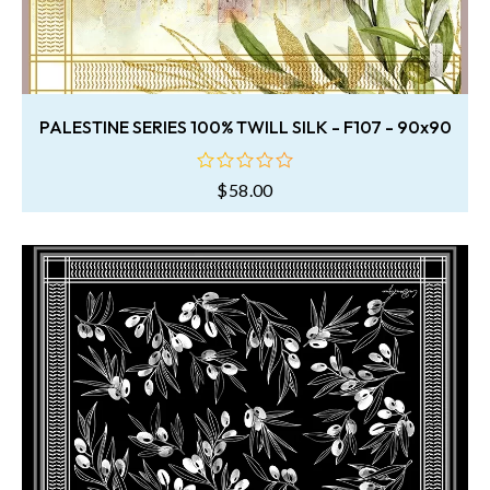
PALESTINE SERIES 100% TWILL SILK - F107 - 90x90
$
58.00
oy
aldı