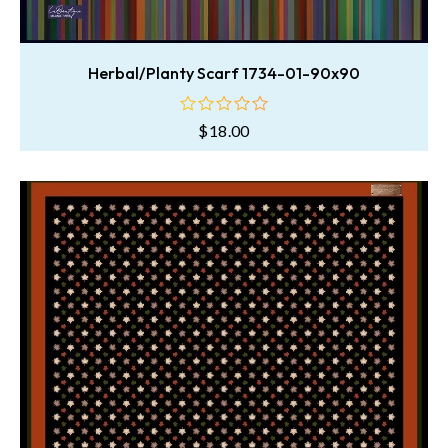
Herbal/Planty Scarf 1734-01-90x90
$
18.00
oy
aldı