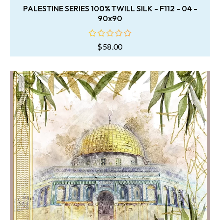
PALESTINE SERIES 100% TWILL SILK - F112 - 04 -
90x90
$
58.00
oy
aldı