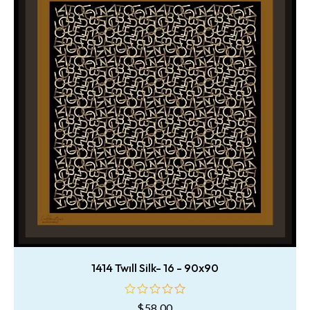
1414 Twıll Silk- 16 - 90x90
$
58.00