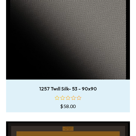
1257 Twıll Silk- 53 - 90x90
$
58.00
oy
aldı