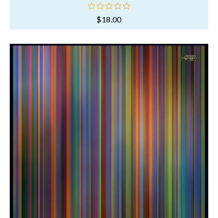
$
18.00
oy
aldı